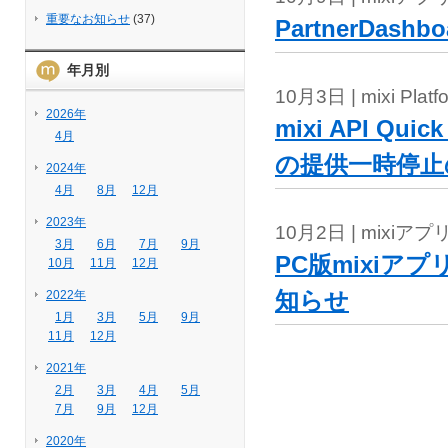
重要なお知らせ
(37)
PartnerDa
年月別
10月3日 | mixi Plat
2026年
mixi API Qu
4月
の提供一時停止
2024年
4月
8月
12月
2023年
10月2日 | mixiアプ
3月
6月
7月
9月
PC版mixiア
10月
11月
12月
知らせ
2022年
1月
3月
5月
9月
11月
12月
2021年
2月
3月
4月
5月
7月
9月
12月
2020年