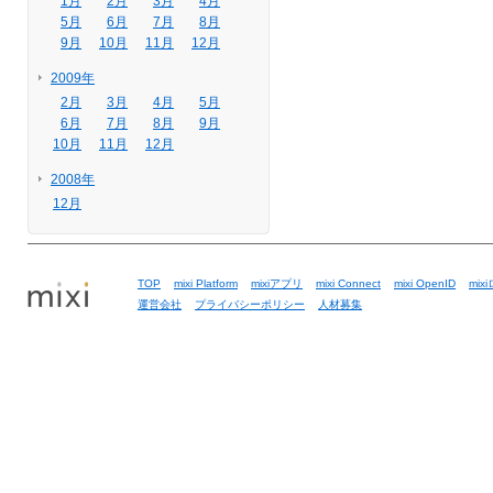
1月
2月
3月
4月
5月
6月
7月
8月
9月
10月
11月
12月
2009年
2月
3月
4月
5月
6月
7月
8月
9月
10月
11月
12月
2008年
12月
TOP
mixi Platform
mixiアプリ
mixi Connect
mixi OpenID
mix
運営会社
プライバシーポリシー
人材募集