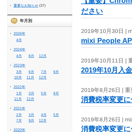
【重要】Chro
重要なお知らせ
(37)
ださい
年月別
2019年10月30日 | mi
2026年
mixi Peopl
4月
2024年
4月
8月
12月
2019年10月11日 
2023年
2019年10月
3月
6月
7月
9月
10月
11月
12月
2022年
2019年8月26日 |
1月
3月
5月
9月
消費税率変更に
11月
12月
2021年
2月
3月
4月
5月
2019年8月26日 | m
7月
9月
12月
消費税率変更に
2020年