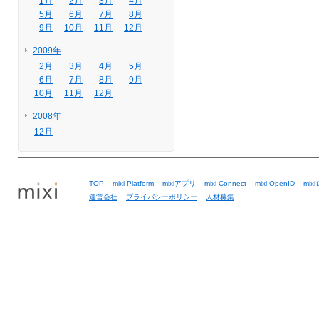
1月
2月
3月
4月
5月
6月
7月
8月
9月
10月
11月
12月
2009年
2月
3月
4月
5月
6月
7月
8月
9月
10月
11月
12月
2008年
12月
TOP
mixi Platform
mixiアプリ
mixi Connect
mixi OpenID
mix
運営会社
プライバシーポリシー
人材募集