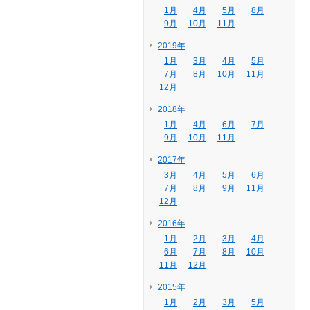
1月
4月
5月
8月
9月
10月
11月
2019年
1月
3月
4月
5月
7月
8月
10月
11月
12月
2018年
1月
4月
6月
7月
9月
10月
11月
2017年
3月
4月
5月
6月
7月
8月
9月
11月
12月
2016年
1月
2月
3月
4月
6月
7月
8月
10月
11月
12月
2015年
1月
2月
3月
5月