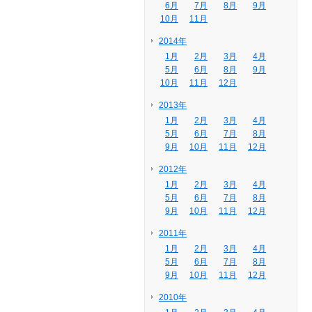
6月
7月
8月
9月
10月
11月
2014年
1月
2月
3月
4月
5月
6月
8月
9月
10月
11月
12月
2013年
1月
2月
3月
4月
5月
6月
7月
8月
9月
10月
11月
12月
2012年
1月
2月
3月
4月
5月
6月
7月
8月
9月
10月
11月
12月
2011年
1月
2月
3月
4月
5月
6月
7月
8月
9月
10月
11月
12月
2010年