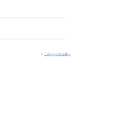
このページの上部へ