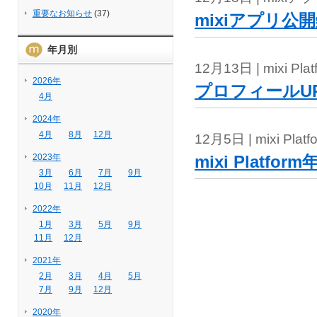
重要なお知らせ
(37)
mixiアプリ
年月別
12月13日 | mixi Pla
2026年
プロフィールU
4月
2024年
4月
8月
12月
12月5日 | mixi Plat
2023年
mixi Plat
3月
6月
7月
9月
10月
11月
12月
2022年
1月
3月
5月
9月
11月
12月
2021年
2月
3月
4月
5月
7月
9月
12月
2020年