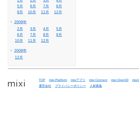
1月
2月
3月
4月
5月
6月
7月
8月
9月
10月
11月
12月
2009年
2月
3月
4月
5月
6月
7月
8月
9月
10月
11月
12月
2008年
12月
TOP
mixi Platform
mixiアプリ
mixi Connect
mixi OpenID
mix
運営会社
プライバシーポリシー
人材募集