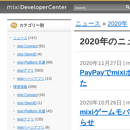
ニュース
»
2020年
カテゴリー別
ニュース
(747)
2020年の
mixi Connect
(92)
mixi OpenID
(4)
2020年11月27日 | 
mixi Platform 共通
(69)
mixiアプリ
(563)
PayPayでm
mixiページアプリ
(13)
た
障害情報
(209)
mixi Connect
(16)
2020年10月26日 | 
mixi OpenID
(1)
mixiゲーム
mixi Platform 共通
(42)
mixiアプリ
(135)
らせ
mixiページアプリ
(8)