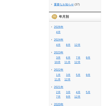
重要なお知らせ
(37)
年月別
2026年
4月
2024年
4月
8月
12月
2023年
3月
6月
7月
9月
10月
11月
12月
2022年
1月
3月
5月
9月
11月
12月
2021年
2月
3月
4月
5月
7月
9月
12月
2020年