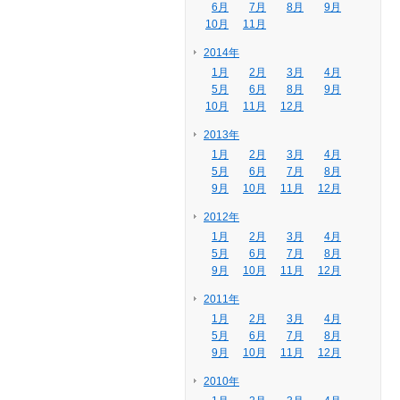
6月
7月
8月
9月
10月
11月
2014年
1月
2月
3月
4月
5月
6月
8月
9月
10月
11月
12月
2013年
1月
2月
3月
4月
5月
6月
7月
8月
9月
10月
11月
12月
2012年
1月
2月
3月
4月
5月
6月
7月
8月
9月
10月
11月
12月
2011年
1月
2月
3月
4月
5月
6月
7月
8月
9月
10月
11月
12月
2010年