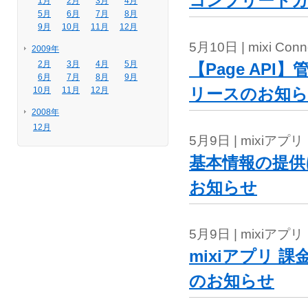
コンプリート
1月
2月
3月
4月
5月
6月
7月
8月
9月
10月
11月
12月
5月10日 | mixi Conn
2009年
2月
3月
4月
5月
【Page API
6月
7月
8月
9月
リースのお知
10月
11月
12月
2008年
12月
5月9日 | mixiアプリ
基本情報の提供
お知らせ
5月9日 | mixiアプリ
mixiアプリ 
のお知らせ