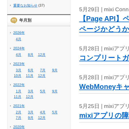
重要なお知らせ
(37)
5月29日 | mixi Conn
【Page AP
年月別
ページかどうか
2026年
4月
5月28日 | mixiアプ
2024年
4月
8月
12月
コンプリートガ
2023年
3月
6月
7月
9月
10月
11月
12月
5月28日 | mixiアプ
WebMoney
2022年
1月
3月
5月
9月
11月
12月
5月25日 | mixiアプ
2021年
2月
3月
4月
5月
mixiアプリの
7月
9月
12月
2020年