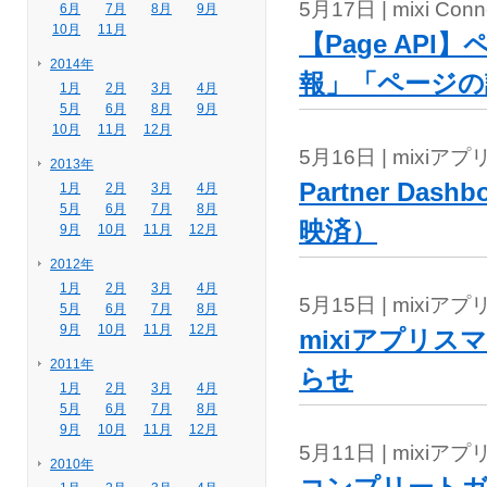
5月17日 | mixi Conn
6月
7月
8月
9月
10月
11月
【Page AP
2014年
報」「ページの
1月
2月
3月
4月
5月
6月
8月
9月
10月
11月
12月
5月16日 | mixiアプ
2013年
Partner D
1月
2月
3月
4月
5月
6月
7月
8月
映済）
9月
10月
11月
12月
2012年
1月
2月
3月
4月
5月15日 | mixiアプ
5月
6月
7月
8月
9月
10月
11月
12月
mixiアプリ
2011年
らせ
1月
2月
3月
4月
5月
6月
7月
8月
9月
10月
11月
12月
5月11日 | mixiアプ
2010年