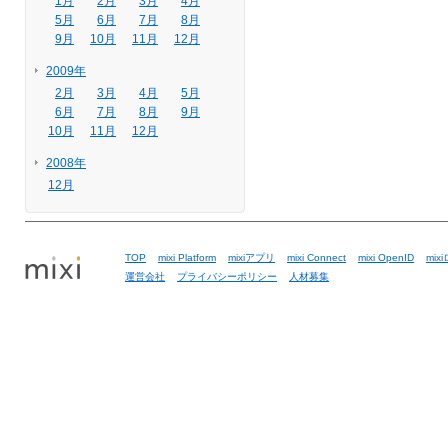
1月
2月
3月
4月
5月
6月
7月
8月
9月
10月
11月
12月
2009年
2月
3月
4月
5月
6月
7月
8月
9月
10月
11月
12月
2008年
12月
TOP
mixi Platform
mixiアプリ
mixi Connect
mixi OpenID
mix
運営会社
プライバシーポリシー
人材募集