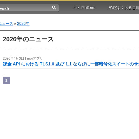
mixi Platform
FAQ(よくあるご質
ニュース
»
2026年
2026年のニュース
2026年4月3日 | mixiアプリ
課金 API における TLS1.0 及び 1.1 ならびに一部暗号化スイー
1