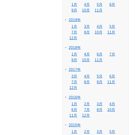
1月
4月
5月
8月
9月
10月
11月
2019年
1月
3月
4月
5月
7月
8月
10月
11月
12月
2018年
1月
4月
6月
7月
9月
10月
11月
2017年
3月
4月
5月
6月
7月
8月
9月
11月
12月
2016年
1月
2月
3月
4月
6月
7月
8月
10月
11月
12月
2015年
1月
2月
3月
5月