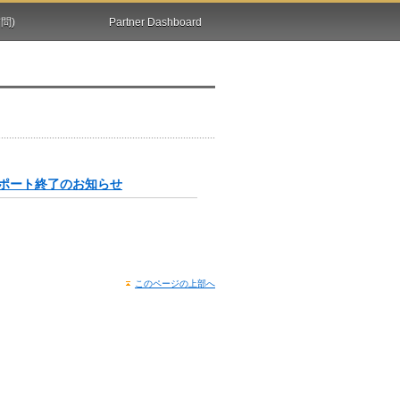
問)
Partner Dashboard
トのサポート終了のお知らせ
このページの上部へ