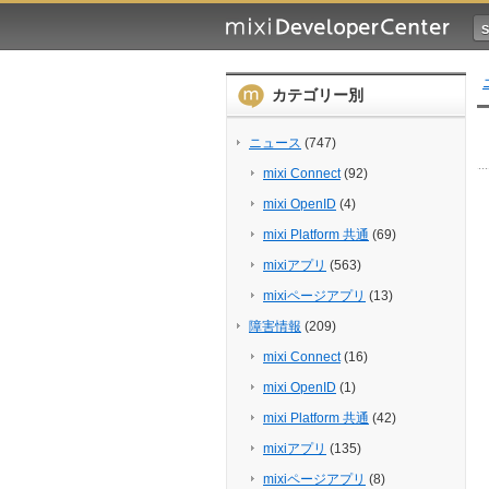
カテゴリー別
ニュース
(747)
mixi Connect
(92)
mixi OpenID
(4)
mixi Platform 共通
(69)
mixiアプリ
(563)
mixiページアプリ
(13)
障害情報
(209)
mixi Connect
(16)
mixi OpenID
(1)
mixi Platform 共通
(42)
mixiアプリ
(135)
mixiページアプリ
(8)