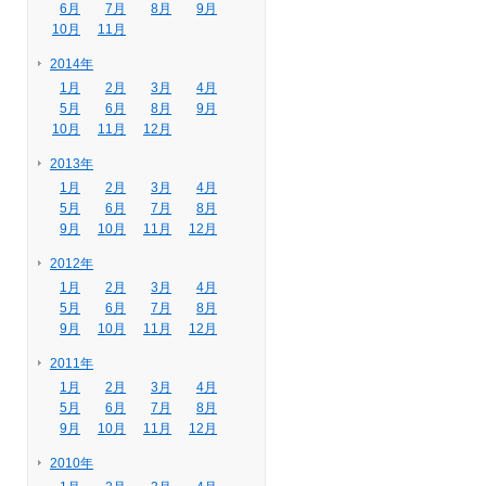
6月
7月
8月
9月
10月
11月
2014年
1月
2月
3月
4月
5月
6月
8月
9月
10月
11月
12月
2013年
1月
2月
3月
4月
5月
6月
7月
8月
9月
10月
11月
12月
2012年
1月
2月
3月
4月
5月
6月
7月
8月
9月
10月
11月
12月
2011年
1月
2月
3月
4月
5月
6月
7月
8月
9月
10月
11月
12月
2010年