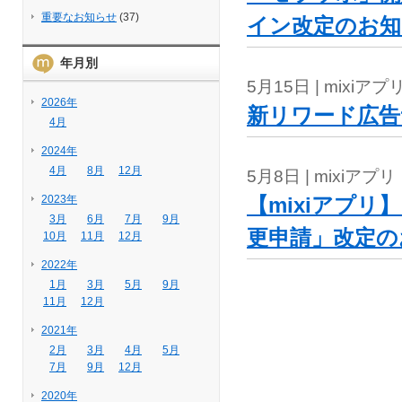
重要なお知らせ
(37)
イン改定のお知
年月別
5月15日 | mixiアプ
2026年
新リワード広告
4月
2024年
4月
8月
12月
5月8日 | mixiアプリ
2023年
【mixiアプ
3月
6月
7月
9月
更申請」改定の
10月
11月
12月
2022年
1月
3月
5月
9月
11月
12月
2021年
2月
3月
4月
5月
7月
9月
12月
2020年