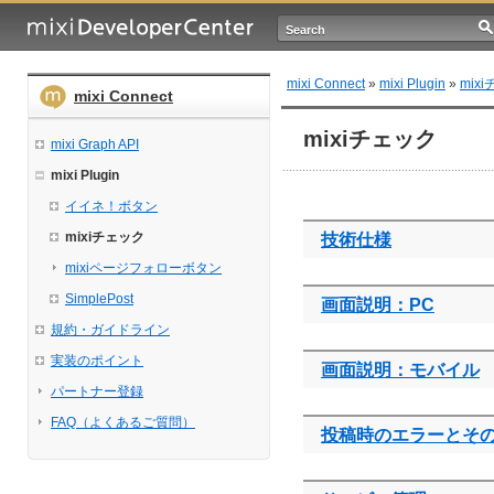
mixi Connect
»
mixi Plugin
»
mix
mixi Connect
mixiチェック
mixi Graph API
mixi Plugin
イイネ！ボタン
mixiチェック
技術仕様
mixiページフォローボタン
SimplePost
画面説明：PC
規約・ガイドライン
実装のポイント
画面説明：モバイル
パートナー登録
FAQ（よくあるご質問）
投稿時のエラーとそ