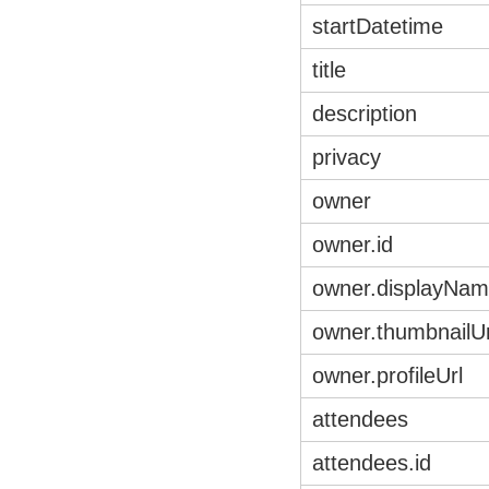
startDatetime
title
description
privacy
owner
owner.id
owner.displayNa
owner.thumbnailUr
owner.profileUrl
attendees
attendees.id