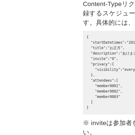
Content-Type
録するスケジュー
す。具体的には
{

  "startDatetimes":"201
  "title":"お正月",

  "description":"あ
  "invite":"0",

  "privacy":{

    "visibility":"every
  }, 

  "attendees":[

    "member0001",

    "member0002",

    "member0003"

  ]

}
※ inviteは参
い。