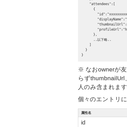
    "attendees":[

      {   

        "id":"xxxxxxxxx
        "displayName":
        "thumbnailUrl":
        "profileUrl":"h
      },

      ..以下略..

    ]   

  }

}
※ なおowner
らずthumbnailU
人のみ含まれま
個々のエントリ
属性名
id