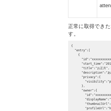
att
正常に取得できた
す。
{

  "entry":[

    {   

      "id":"xxxxxxxxxxx
      "start_time":"201
      "title":"お正月",

      "description
      "privacy":{

        "visibility":"p
      },

      "owner":{

        "id":"xxxxxxxxx
        "displayName":
        "thumbnailUrl":
        "profileUrl":"h