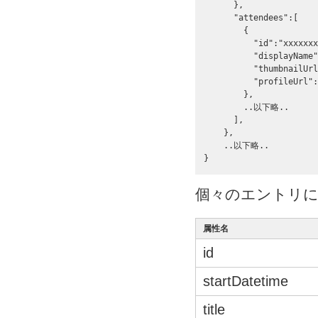
      },

      "attendees":[

        {   

          "id":"xxxxxxx
          "displayName
          "thumbnailUrl
          "profileUrl":
        },

        ..以下略..

      ],

    },

    ..以下略..

}
個々のエントリ
属性名
id
startDatetime
title