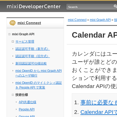
mixi Connect
»
mixi Graph API
»
mixi Connect
Calendar AP
mixi Graph API
サービス管理
認証認可手順（新方式）
カレンダにはユー
認証認可手順（旧方式）
ユーザが誰とど
新旧認証認可仕様比較
おくことができ
mixi OpenID から mixi Graph API
へのユーザ移行
ションで利用するた
mixi OpenID のマイミクシィ認証
Calendar A
を People API で実装
技術仕様
事前に必要な
API共通仕様
People API
Calendar
Groups API