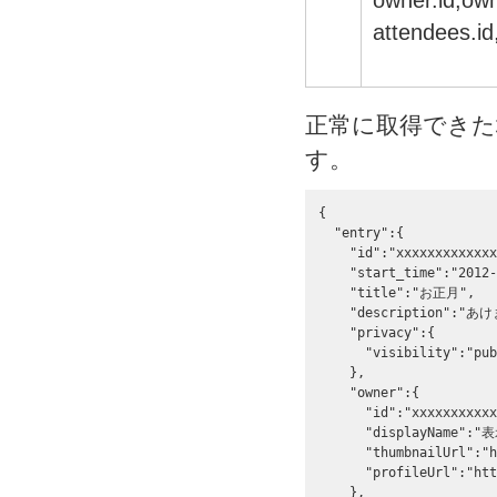
owner.id,ow
attendee
正常に取得できた
す。
{

  "entry":{

    "id":"xxxxxxxxxxxxx
    "start_time":"2012-
    "title":"お正月",

    "description":
    "privacy":{

      "visibility":"pub
    },

    "owner":{

      "id":"xxxxxxxxxxx
      "displayName":"表
      "thumbnailUrl":"h
      "profileUrl":"htt
    },
