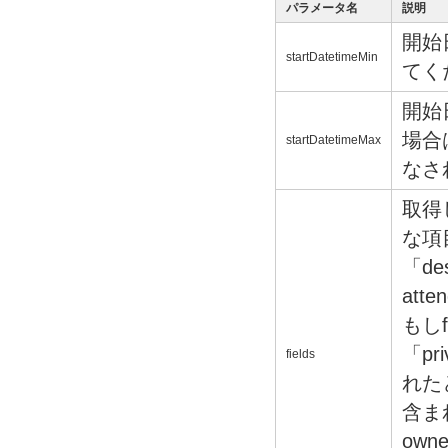
パラメータ名
説明
開始
startDatetimeMin
てく
開始
場合は
startDatetimeMax
なさ
取得
な項
「desc
atte
もし
「pri
fields
れたと
含ま
owne