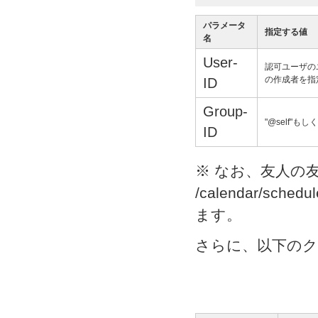
パラメータ
指定する値
名
User-
認可ユーザの
の作成者を指
ID
Group-
"@self"もしく
ID
※ なお、友人の
/calendar/sc
ます。
さらに、以下の