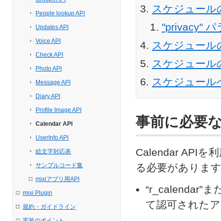
スケジュールの
People lookup API
"privacy
Updates API
Voice API
スケジュール
Check API
スケジュール
Photo API
スケジュール
Message API
Diary API
Profile Image API
事前に必要
Calendar API
UserInfo API
Calendar 
絵文字対応表
サンプルコード集
る必要がありま
mixiアプリ用API
“r_calenda
mixi Plugin
て認可されたア
規約・ガイドライン
実装のポイント