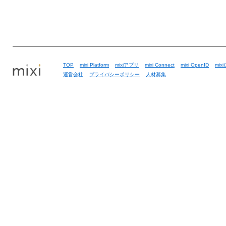
TOP
mixi Platform
mixiアプリ
mixi Connect
mixi OpenID
mix
運営会社
プライバシーポリシー
人材募集