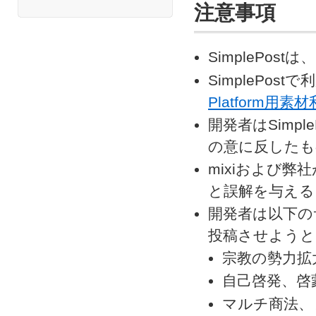
注意事項
SimplePo
SimplePo
Platform用
開発者はSimp
の意に反した
mixiおよび
と誤解を与える
開発者は以下の
投稿させようと
宗教の勢力拡
自己啓発、啓
マルチ商法、