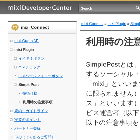
mixi Connect
»
mixi Plugin
»
Simpl
mixi Connect
利用時の注
mixi Graph API
mixi Plugin
イイネ！ボタン
SimplePos
mixiチェック
するソーシャル・
mixiページフォローボタン
「mixi」とい
SimplePost
に限られません）
技術仕様
ス」といいます
利用時の注意事項
規約・ガイドライン
ビス運営者（以下
実装のポイント
以下の注意事項を
パートナー登録
FAQ（よくあるご質問）