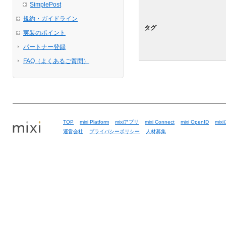
SimplePost
規約・ガイドライン
タグ
実装のポイント
パートナー登録
FAQ（よくあるご質問）
TOP
mixi Platform
mixiアプリ
mixi Connect
mixi OpenID
mix
運営会社
プライバシーポリシー
人材募集