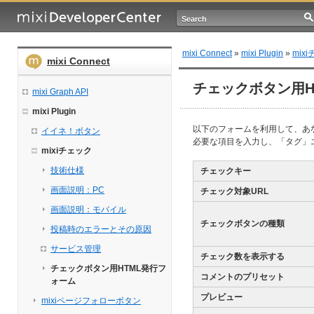
mixi Connect
»
mixi Plugin
»
mix
mixi Connect
チェックボタン用H
mixi Graph API
mixi Plugin
以下のフォームを利用して、あ
イイネ！ボタン
必要な項目を入力し、「タグ」
mixiチェック
技術仕様
チェックキー
画面説明：PC
チェック対象URL
画面説明：モバイル
チェックボタンの種類
投稿時のエラーとその原因
サービス管理
チェック数を表示する
チェックボタン用HTML発行フ
コメントのプリセット
ォーム
プレビュー
mixiページフォローボタン