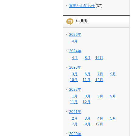
重要なお知らせ
(37)
年月別
2026年
4月
2024年
4月
8月
12月
2023年
3月
6月
7月
9月
10月
11月
12月
2022年
1月
3月
5月
9月
11月
12月
2021年
2月
3月
4月
5月
7月
9月
12月
2020年