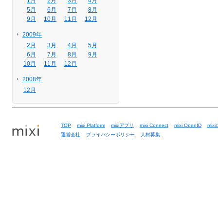
1月
2月
3月
4月
5月
6月
7月
8月
9月
10月
11月
12月
2009年
2月
3月
4月
5月
6月
7月
8月
9月
10月
11月
12月
2008年
12月
TOP
mixi Platform
mixiアプリ
mixi Connect
mixi OpenID
mix
運営会社
プライバシーポリシー
人材募集