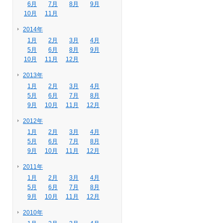
6月
7月
8月
9月
10月
11月
2014年
1月
2月
3月
4月
5月
6月
8月
9月
10月
11月
12月
2013年
1月
2月
3月
4月
5月
6月
7月
8月
9月
10月
11月
12月
2012年
1月
2月
3月
4月
5月
6月
7月
8月
9月
10月
11月
12月
2011年
1月
2月
3月
4月
5月
6月
7月
8月
9月
10月
11月
12月
2010年