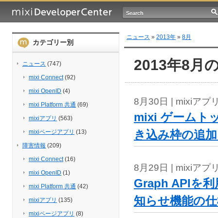
ニュース
»
2013年
»
8月
カテゴリー別
2013年8
ニュース
(747)
mixi Connect
(92)
mixi OpenID
(4)
8月30日 | mixiアプ
mixi Platform 共通
(69)
mixi ゲー
mixiアプリ
(563)
き込み枠の追加
mixiページアプリ
(13)
障害情報
(209)
mixi Connect
(16)
8月29日 | mixiアプ
mixi OpenID
(1)
Graph AP
mixi Platform 共通
(42)
知らせ機能の仕
mixiアプリ
(135)
mixiページアプリ
(8)