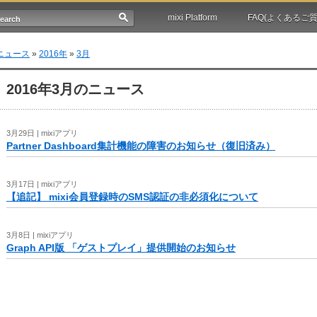
mixi Platform
FAQ(よくあるご質
ニュース
»
2016年
»
3月
2016年3月のニュース
3月29日 | mixiアプリ
Partner Dashboard集計機能の障害のお知らせ（復旧済み）
3月17日 | mixiアプリ
【追記】 mixi会員登録時のSMS認証の非必須化について
3月8日 | mixiアプリ
Graph API版 「ゲストプレイ」提供開始のお知らせ