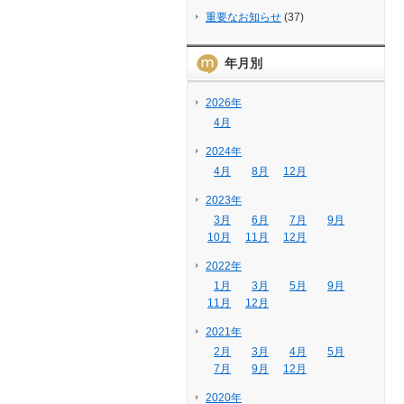
重要なお知らせ
(37)
年月別
2026年
4月
2024年
4月
8月
12月
2023年
3月
6月
7月
9月
10月
11月
12月
2022年
1月
3月
5月
9月
11月
12月
2021年
2月
3月
4月
5月
7月
9月
12月
2020年