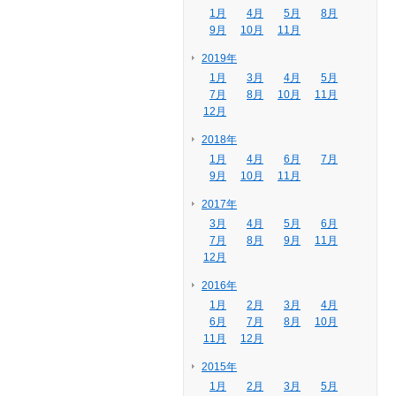
1月
4月
5月
8月
9月
10月
11月
2019年
1月
3月
4月
5月
7月
8月
10月
11月
12月
2018年
1月
4月
6月
7月
9月
10月
11月
2017年
3月
4月
5月
6月
7月
8月
9月
11月
12月
2016年
1月
2月
3月
4月
6月
7月
8月
10月
11月
12月
2015年
1月
2月
3月
5月