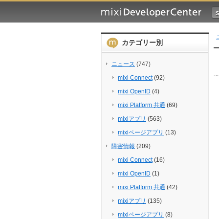
カテゴリー別
ニュース
(747)
mixi Connect
(92)
mixi OpenID
(4)
mixi Platform 共通
(69)
mixiアプリ
(563)
mixiページアプリ
(13)
障害情報
(209)
mixi Connect
(16)
mixi OpenID
(1)
mixi Platform 共通
(42)
mixiアプリ
(135)
mixiページアプリ
(8)