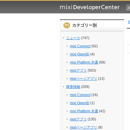
カテゴリー別
ニュース
(747)
mixi Connect
(92)
mixi OpenID
(4)
mixi Platform 共通
(69)
mixiアプリ
(563)
mixiページアプリ
(13)
障害情報
(209)
mixi Connect
(16)
mixi OpenID
(1)
mixi Platform 共通
(42)
mixiアプリ
(135)
mixiページアプリ
(8)