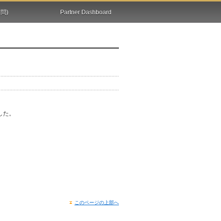
問)
Partner Dashboard
）
した。
このページの上部へ