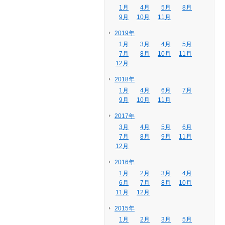
1月
4月
5月
8月
9月
10月
11月
2019年
1月
3月
4月
5月
7月
8月
10月
11月
12月
2018年
1月
4月
6月
7月
9月
10月
11月
2017年
3月
4月
5月
6月
7月
8月
9月
11月
12月
2016年
1月
2月
3月
4月
6月
7月
8月
10月
11月
12月
2015年
1月
2月
3月
5月