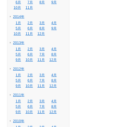
6月
7月
8月
9月
10月
11月
2014年
1月
2月
3月
4月
5月
6月
8月
9月
10月
11月
12月
2013年
1月
2月
3月
4月
5月
6月
7月
8月
9月
10月
11月
12月
2012年
1月
2月
3月
4月
5月
6月
7月
8月
9月
10月
11月
12月
2011年
1月
2月
3月
4月
5月
6月
7月
8月
9月
10月
11月
12月
2010年