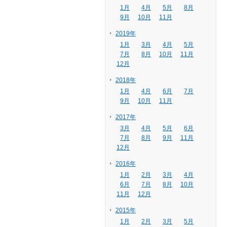
1月
4月
5月
8月
9月
10月
11月
2019年
1月
3月
4月
5月
7月
8月
10月
11月
12月
2018年
1月
4月
6月
7月
9月
10月
11月
2017年
3月
4月
5月
6月
7月
8月
9月
11月
12月
2016年
1月
2月
3月
4月
6月
7月
8月
10月
11月
12月
2015年
1月
2月
3月
5月