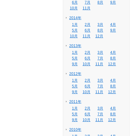
6月
7月
8月
9月
10月
11月
2014年
1月
2月
3月
4月
5月
6月
8月
9月
10月
11月
12月
2013年
1月
2月
3月
4月
5月
6月
7月
8月
9月
10月
11月
12月
2012年
1月
2月
3月
4月
5月
6月
7月
8月
9月
10月
11月
12月
2011年
1月
2月
3月
4月
5月
6月
7月
8月
9月
10月
11月
12月
2010年