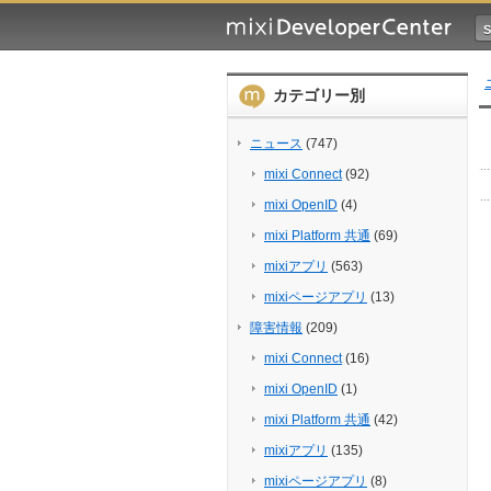
カテゴリー別
ニュース
(747)
mixi Connect
(92)
mixi OpenID
(4)
mixi Platform 共通
(69)
mixiアプリ
(563)
mixiページアプリ
(13)
障害情報
(209)
mixi Connect
(16)
mixi OpenID
(1)
mixi Platform 共通
(42)
mixiアプリ
(135)
mixiページアプリ
(8)