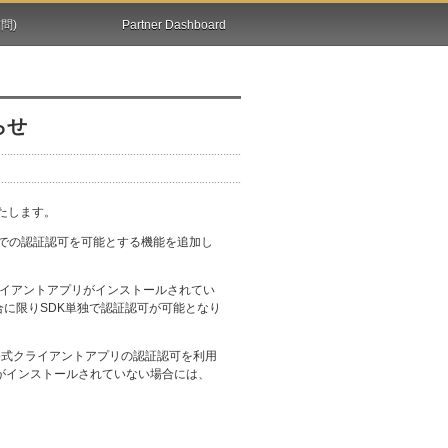
問)
Partner Dashboard
らせ
いたします。
DK単独での認証認可を可能とする機能を追加し
式クライアントアプリがインストールされてい
場合に限りSDK単独で認証認可が可能となり
i公式クライアントアプリの認証認可を利用
リがインストールされていない場合には、