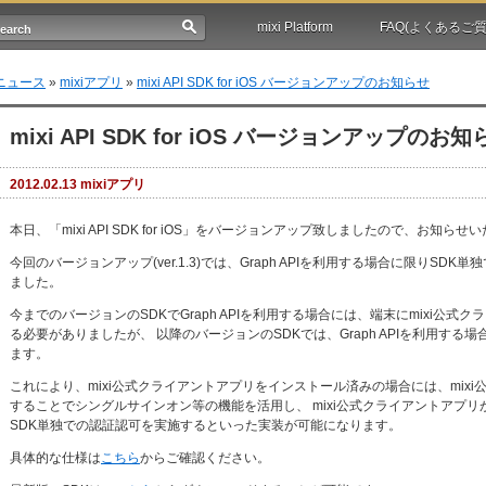
mixi Platform
FAQ(よくあるご質
ニュース
»
mixiアプリ
»
mixi API SDK for iOS バージョンアップのお知らせ
mixi API SDK for iOS バージョンアップのお知
2012.02.13 mixiアプリ
本日、「mixi API SDK for iOS」をバージョンアップ致しましたので、お知らせ
今回のバージョンアップ(ver.1.3)では、Graph APIを利用する場合に限りS
ました。
今までのバージョンのSDKでGraph APIを利用する場合には、端末にmixi公
る必要がありましたが、 以降のバージョンのSDKでは、Graph APIを利用する
ます。
これにより、mixi公式クライアントアプリをインストール済みの場合には、mix
することでシングルサインオン等の機能を活用し、 mixi公式クライアントアプ
SDK単独での認証認可を実施するといった実装が可能になります。
具体的な仕様は
こちら
からご確認ください。