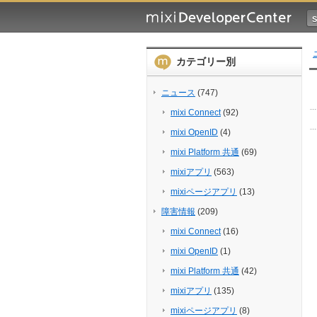
カテゴリー別
ニュース
(747)
mixi Connect
(92)
mixi OpenID
(4)
mixi Platform 共通
(69)
mixiアプリ
(563)
mixiページアプリ
(13)
障害情報
(209)
mixi Connect
(16)
mixi OpenID
(1)
mixi Platform 共通
(42)
mixiアプリ
(135)
mixiページアプリ
(8)