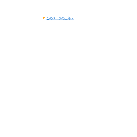
このページの上部へ