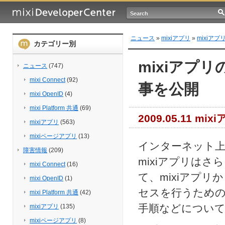
ニュース
»
mixiアプリ
»
mixiア
カテゴリー別
mixiアプ
ニュース
(747)
mixi Connect
(92)
事を公開
mixi OpenID
(4)
mixi Platform 共通
(69)
2009.05.11 mix
mixiアプリ
(563)
mixiページアプリ
(13)
インターネット
障害情報
(209)
mixiアプリは
mixi Connect
(16)
て、mixiアプリか
mixi OpenID
(1)
セスを行うための
mixi Platform 共通
(42)
手順などについ
mixiアプリ
(135)
mixiページアプリ
(8)