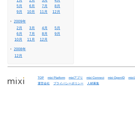
1月
2月
3月
4月
5月
6月
7月
8月
9月
10月
11月
12月
2009年
2月
3月
4月
5月
6月
7月
8月
9月
10月
11月
12月
2008年
12月
TOP
mixi Platform
mixiアプリ
mixi Connect
mixi OpenID
mix
運営会社
プライバシーポリシー
人材募集