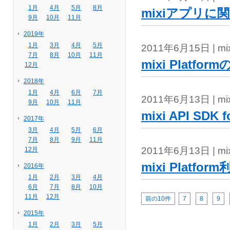
1月
4月
5月
8月
mixiアプリ
9月
10月
11月
2019年
1月
3月
4月
5月
2011年6月15日 | mix
7月
8月
10月
11月
mixi Platf
12月
2018年
1月
4月
6月
7月
2011年6月13日 | mix
9月
10月
11月
mixi API S
2017年
3月
4月
5月
6月
7月
8月
9月
11月
2011年6月13日 | mix
12月
mixi Plat
2016年
1月
2月
3月
4月
6月
7月
8月
10月
11月
12月
前の10件
7
8
9
2015年
1月
2月
3月
5月