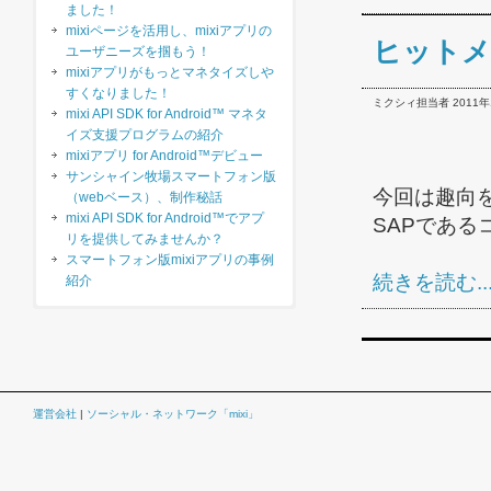
ました！
mixiページを活用し、mixiアプリの
ヒットメ
ユーザニーズを掴もう！
mixiアプリがもっとマネタイズしや
すくなりました！
ミクシィ担当者 2011年1月
mixi API SDK for Android™ マネタ
イズ支援プログラムの紹介
mixiアプリ for Android™デビュー
サンシャイン牧場スマートフォン版
今回は趣向
（webベース）、制作秘話
mixi API SDK for Android™でアプ
SAPであるコ.
リを提供してみませんか？
スマートフォン版mixiアプリの事例
続きを読む..
紹介
運営会社
|
ソーシャル・ネットワーク「mixi」