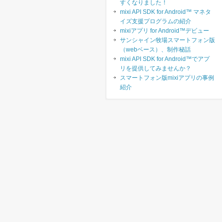
すくなりました！
mixi API SDK for Android™ マネタ
イズ支援プログラムの紹介
mixiアプリ for Android™デビュー
サンシャイン牧場スマートフォン版
（webベース）、制作秘話
mixi API SDK for Android™でアプ
リを提供してみませんか？
スマートフォン版mixiアプリの事例
紹介