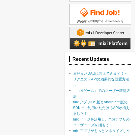
Recent Updates
まだまだDAUは向上できます！～
リクエストAPIの効果的な設置方法
～
「mixiゲーム」でのユーザー獲得方
法
mixiアプリiOS版とAndroid™版の
SDKでご利用いただけるAPIが増え
ました！
mixiページを活用し、mixiアプリの
ユーザニーズを掴もう！
mixiアプリがもっとマネタイズしや