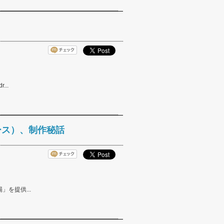
..
ース）、制作秘話
を提供...