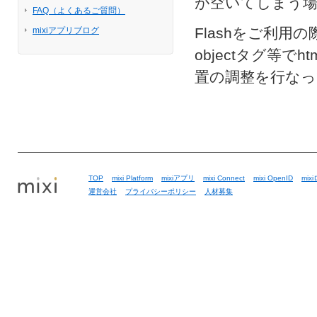
が空いてしまう
FAQ（よくあるご質問）
Flashをご利
mixiアプリブログ
objectタグ等でh
置の調整を行な
TOP
mixi Platform
mixiアプリ
mixi Connect
mixi OpenID
mix
運営会社
プライバシーポリシー
人材募集