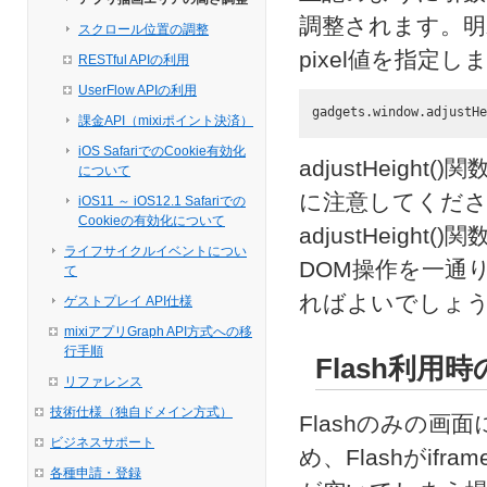
調整されます。明
スクロール位置の調整
pixel値を指定し
RESTful APIの利用
UserFlow APIの利用
課金API（mixiポイント決済）
iOS SafariでのCookie有効化
adjustHeig
について
に注意してくださ
iOS11 ～ iOS12.1 Safariでの
Cookieの有効化について
adjustHeig
ライフサイクルイベントについ
DOM操作を一通り終
て
ればよいでしょ
ゲストプレイ API仕様
mixiアプリGraph API方式への移
行手順
Flash利用
リファレンス
技術仕様（独自ドメイン方式）
Flashのみの画
ビジネスサポート
め、Flashがi
各種申請・登録