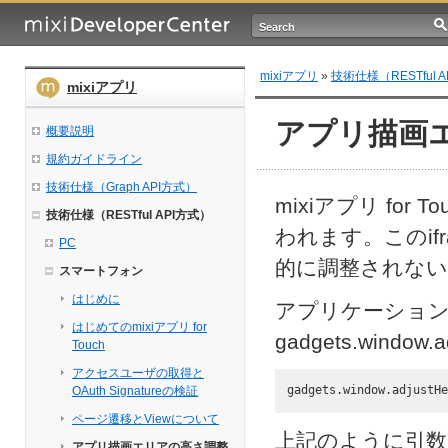
mixiアプリ
»
技術仕様（RESTful 
mixiアプリ
アプリ描画
概要説明
規約ガイドライン
技術仕様（Graph API方式）
mixiアプリ fo
技術仕様（RESTful API方式）
われます。このif
PC
的に調整されない
スマートフォン
はじめに
アプリケーション
はじめてのmixiアプリ for
gadgets.windo
Touch
アクセスユーザの取得と
OAuth Signatureの検証
ページ遷移とViewについて
上記のように引数
アプリ描画エリアの高さ調整